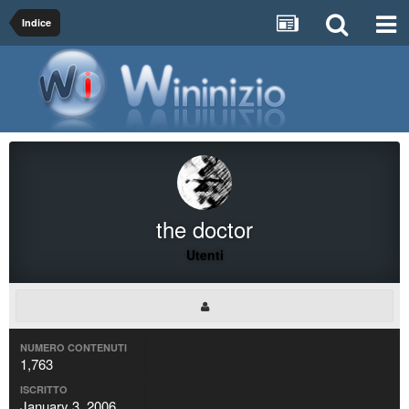
Indice
the doctor
Utenti
NUMERO CONTENUTI
1,763
ISCRITTO
January 3, 2006