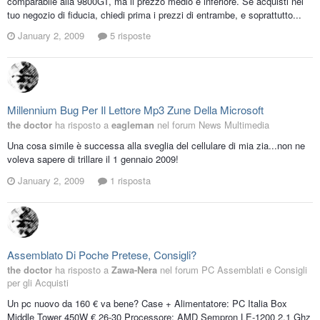
comparabile alla 9800GT, ma il prezzo medio è inferiore. Se acquisti nel
tuo negozio di fiducia, chiedi prima i prezzi di entrambe, e soprattutto...
January 2, 2009
5 risposte
Millennium Bug Per Il Lettore Mp3 Zune Della Microsoft
the doctor
ha risposto a
eagleman
nel forum
News Multimedia
Una cosa simile è successa alla sveglia del cellulare di mia zia...non ne
voleva sapere di trillare il 1 gennaio 2009!
January 2, 2009
1 risposta
Assemblato Di Poche Pretese, Consigli?
the doctor
ha risposto a
Zawa-Nera
nel forum
PC Assemblati e Consigli
per gli Acquisti
Un pc nuovo da 160 € va bene? Case + Alimentatore: PC Italia Box
Middle Tower 450W € 26-30 Processore: AMD Sempron LE-1200 2,1 Ghz