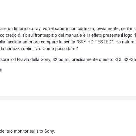
re un lettore blu-ray, vorrei sapere con certezza, ovviamente, se il mio t
co credo di sì: sul frontespizio del manuale è in effetti presente il lo
ulla facciata anteriore compare la scritta "SKY HD TESTED". Ho natura
 la certezza definitiva. Come posso fare?
visore lcd Bravia della Sony, 32 pollici, precisamente questo: KDL-32P2
!!
del tuo monitor sul sito Sony.