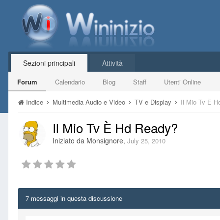
Sezioni principali
Attività
Forum
Calendario
Blog
Staff
Utenti Online
Indice
Multimedia Audio e Video
TV e Display
Il Mio Tv È 
Il Mio Tv È Hd Ready?
Iniziato da
Monsignore
,
July 25, 2010
7 messaggi in questa discussione