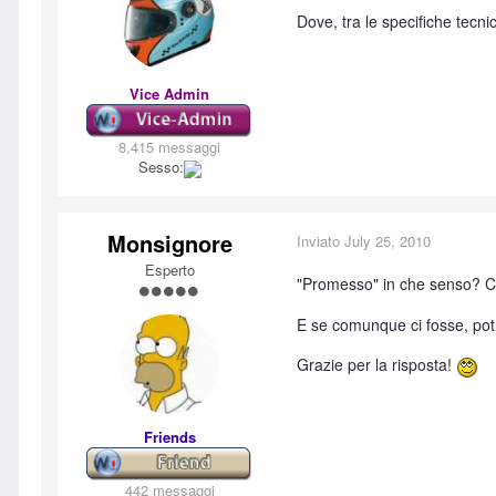
Dove, tra le specifiche tec
Vice Admin
8,415 messaggi
Sesso:
Monsignore
Inviato
July 25, 2010
Esperto
"Promesso" in che senso? C
E se comunque ci fosse, potre
Grazie per la risposta!
Friends
442 messaggi