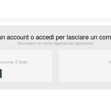
un account o accedi per lasciare un co
Devi essere un utente registrato per partecipare
ommunity. È facile!
S