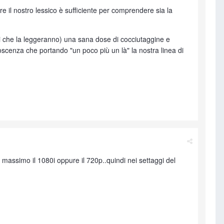
 il nostro lessico è sufficiente per comprendere sia la
lli che la leggeranno) una sana dose di cocciutaggine e
noscenza che portando "un poco più un là" la nostra linea di
a massimo il 1080i oppure il 720p..quindi nei settaggi del