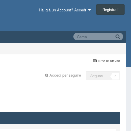
Registrati
Hai già un Account? Accedi
Tutte le attività
Accedi per seguire
Seguaci
0