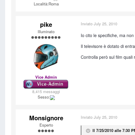
Località:
Roma
pike
Inviato
July 25, 2010
Illuminato
Io cito le specifiche, ma non h
Il televisore è dotato di ent
Controlla però sul film quali 
Vice Admin
8,415 messaggi
Sesso:
Monsignore
Inviato
July 25, 2010
Esperto
Il 7/25/2010 alle 7:30 P