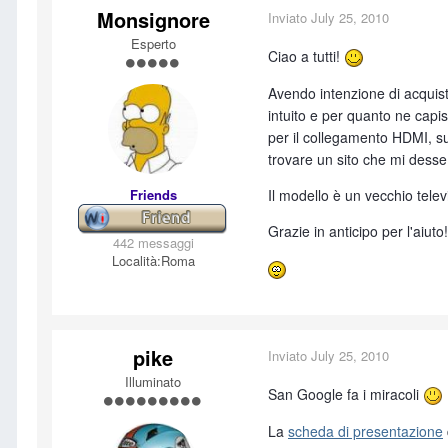
Monsignore
Inviato
July 25, 2010
Esperto
Ciao a tutti!
Avendo intenzione di acquista
intuito e per quanto ne capis
per il collegamento HDMI, s
trovare un sito che mi desse
Friends
Il modello è un vecchio tele
Grazie in anticipo per l'aiuto!
442 messaggi
Località:
Roma
pike
Inviato
July 25, 2010
Illuminato
San Google fa i miracoli
La
scheda di presentazione