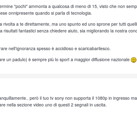
 termine "pochi" ammonta a qualcosa di meno di 15, visto che non sempre
glese onnipresente quando si parla di tecnologia.
ica rivolta a te direttamente, ma uno spunto ed uno sprone per tutti que
 risultati fantastici senza chiedere aiuto, sia migliorando la nostra co
are nell'ignoranza spesso è accidioso e scaricabarilesco.
rare un padulo) è sempre più lo sport a maggior diffusione nazionale
tranquillamente.. però il tuo tv sony non supporta il 1080p in ingresso m
are nella sezione video uno di questi 2 segnali in uscita.