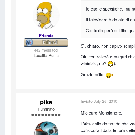
Io cito le specifiche, ma no
Il televisore è dotato di 
Controlla però sul film qua
Friends
Sì, chiaro, non capivo semp
442 messaggi
Località:
Roma
Ok, controllerò e magari chi
wininizio, no?
).
Grazie mille!
pike
Inviato
July 26, 2010
Illuminato
Mio caro Monsignore,
l'80% delle domande che vedo
corroborati dalla lettura dell