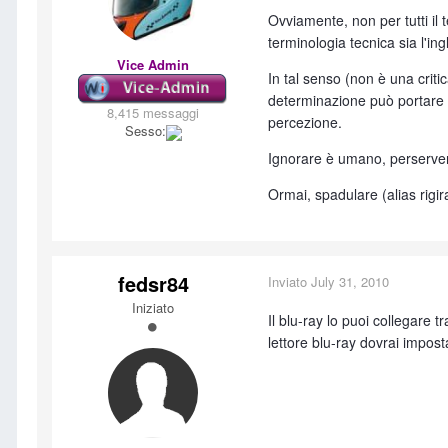
Ovviamente, non per tutti il
terminologia tecnica sia l'in
Vice Admin
In tal senso (non è una crit
determinazione può portare a
8,415 messaggi
percezione.
Sesso:
Ignorare è umano, perserver
Ormai, spadulare (alias rigi
fedsr84
Inviato
July 31, 2010
Iniziato
Il blu-ray lo puoi collegare 
lettore blu-ray dovrai impost