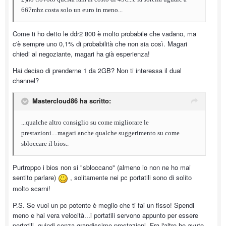
667mhz costa solo un euro in meno...
Come ti ho detto le ddr2 800 è molto probabile che vadano, ma
c'è sempre uno 0,1% di probabilità che non sia così. Magari
chiedi al negoziante, magari ha già esperienza!
Hai deciso di prenderne 1 da 2GB? Non ti interessa il dual
channel?
Mastercloud86 ha scritto:
...qualche altro consiglio su come migliorare le
prestazioni....magari anche qualche suggerimento su come
sbloccare il bios..
Purtroppo i bios non si "sbloccano" (almeno io non ne ho mai
sentito parlare)
, solitamente nei pc portatili sono di solito
molto scarni!
P.S. Se vuoi un pc potente è meglio che ti fai un fisso! Spendi
meno e hai vera velocità...i portatili servono appunto per essere
portatili, quindi senza grandissime prestazioni. Fra l'altro ho avuto