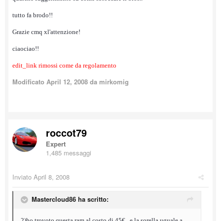
tutto fa brodo!!
Grazie cmq xl'attenzione!
ciaociao!!
edit_link rimossi come da regolamento
Modificato
April 12, 2008
da mirkomig
roccot79
Expert
1,485 messaggi
Inviato
April 8, 2008
Mastercloud86 ha scritto:
2)ho trovoto questa ram al costo di 45€...e la sorella uguale a