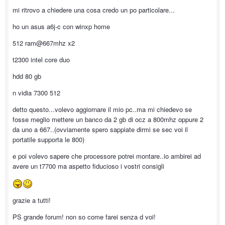
mi ritrovo a chiedere una cosa credo un po particolare...
ho un asus a6j-c con winxp home
512 ram@667mhz x2
t2300 intel core duo
hdd 80 gb
n vidia 7300 512
detto questo...volevo aggiornare il mio pc..ma mi chiedevo se
fosse meglio mettere un banco da 2 gb di ocz a 800mhz oppure 2
da uno a 667..(ovviamente spero sappiate dirmi se sec voi il
portatile supporta le 800)
e poi volevo sapere che processore potrei montare..io ambirei ad
avere un t7700 ma aspetto fiducioso i vostri consigli
grazie a tutti!
PS grande forum! non so come farei senza d voi!