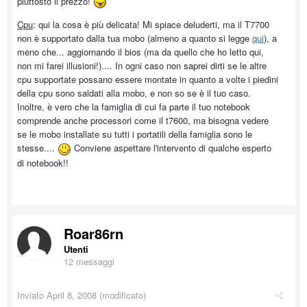
piuttosto il prezzo!
Cpu
: qui la cosa è più delicata! Mi spiace deluderti, ma il T7700
non è supportato dalla tua mobo (almeno a quanto si legge
qui
), a
meno che... aggiornando il bios (ma da quello che ho letto qui,
non mi farei illusioni!).... In ogni caso non saprei dirti se le altre
cpu supportate possano essere montate in quanto a volte i piedini
della cpu sono saldati alla mobo, e non so se è il tuo caso.
Inoltre, è vero che la famiglia di cui fa parte il tuo notebook
comprende anche processori come il t7600, ma bisogna vedere
se le mobo installate su tutti i portatili della famiglia sono le
stesse....
Conviene aspettare l'intervento di qualche esperto
di notebook!!
Roar86rn
Utenti
12 messaggi
Inviato
April 8, 2008
(modificato)