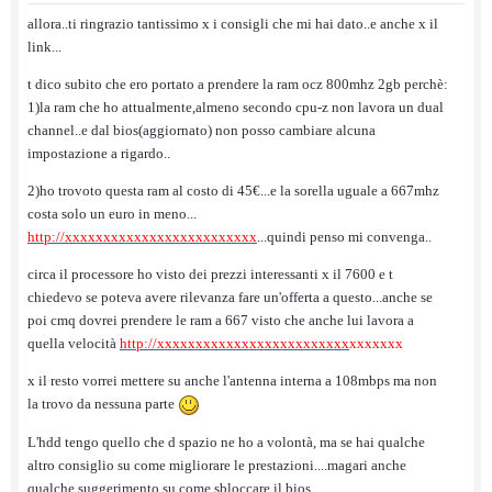
allora..ti ringrazio tantissimo x i consigli che mi hai dato..e anche x il
link...
t dico subito che ero portato a prendere la ram ocz 800mhz 2gb perchè:
1)la ram che ho attualmente,almeno secondo cpu-z non lavora un dual
channel..e dal bios(aggiornato) non posso cambiare alcuna
impostazione a rigardo..
2)ho trovoto questa ram al costo di 45€...e la sorella uguale a 667mhz
costa solo un euro in meno...
http://xxxxxxxxxxxxxxxxxxxxxxxxx
...quindi penso mi convenga..
circa il processore ho visto dei prezzi interessanti x il 7600 e t
chiedevo se poteva avere rilevanza fare un'offerta a questo...anche se
poi cmq dovrei prendere le ram a 667 visto che anche lui lavora a
quella velocità
http://xxxxxxxxxxxxxxxxxxxxxxxxx
xxxxxxx
x il resto vorrei mettere su anche l'antenna interna a 108mbps ma non
la trovo da nessuna parte
L'hdd tengo quello che d spazio ne ho a volontà, ma se hai qualche
altro consiglio su come migliorare le prestazioni....magari anche
qualche suggerimento su come sbloccare il bios..