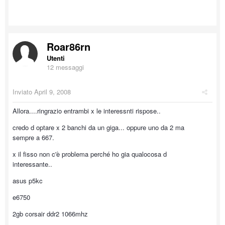
Roar86rn
Utenti
12 messaggi
Inviato
April 9, 2008
Allora....ringrazio entrambi x le interessnti rispose..
credo d optare x 2 banchi da un giga... oppure uno da 2 ma
sempre a 667.
x il fisso non c'è problema perché ho gia qualocosa d
interessante..
asus p5kc
e6750
2gb corsair ddr2 1066mhz