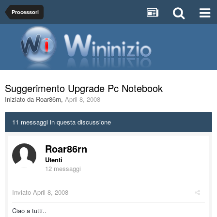
Processori
Suggerimento Upgrade Pc Notebook
Iniziato da
Roar86rn
,
April 8, 2008
11 messaggi in questa discussione
Roar86rn
Utenti
12 messaggi
Inviato
April 8, 2008
Ciao a tutti..