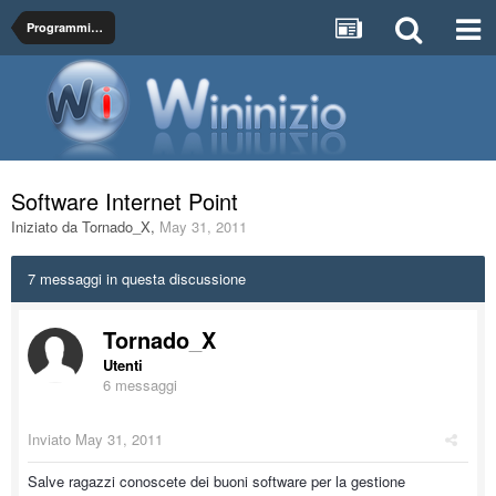
Programmi, Utility ed Applicativi
Software Internet Point
Iniziato da
Tornado_X
,
May 31, 2011
7 messaggi in questa discussione
Tornado_X
Utenti
6 messaggi
Inviato
May 31, 2011
Salve ragazzi conoscete dei buoni software per la gestione