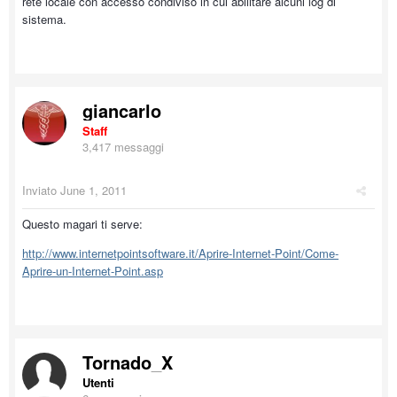
rete locale con accesso condiviso in cui abilitare alcuni log di
sistema.
giancarlo
Staff
3,417 messaggi
Inviato
June 1, 2011
Questo magari ti serve:
http://www.internetpointsoftware.it/Aprire-Internet-Point/Come-
Aprire-un-Internet-Point.asp
Tornado_X
Utenti