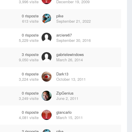
3,996
visite
December 19, 2009
0
risposte
pike
613
visite
September 21, 2022
0
risposte
arciere67
5,229
visite
September 30, 2016
3
risposte
gabrielewindows
9,050
visite
March 26, 2014
0
risposte
Dark13
3,224
visite
October 13, 2011
0
risposte
ZipGenius
3,249
visite
June 2, 2011
0
risposte
giancarlo
4,081
visite
March 15, 2011
2
risposte
pike