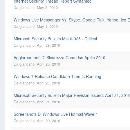
Internet Security Thread Report Symantec
Da
giancarlo
,
May 8, 2010
Windows Live Messenger Vs. Skype, Google Talk, Yahoo, Icq E
Da
giancarlo
,
May 1, 2010
Microsoft Security Bulletin Ms10-025 - Critical
Da
giancarlo
,
April 28, 2010
Aggiornamenti Di Sicurezza Come Iso Aprile 2010
Da
giancarlo
,
April 25, 2010
Windows 7 Release Candidate Time Is Running
Da
giancarlo
,
April 23, 2010
Microsoft Security Bulletin Major Revision Issued: April 21, 201
Da
giancarlo
,
April 21, 2010
Screenshots Di Windows Live Hotmail Wave 4
Da
giancarlo
,
April 20, 2010