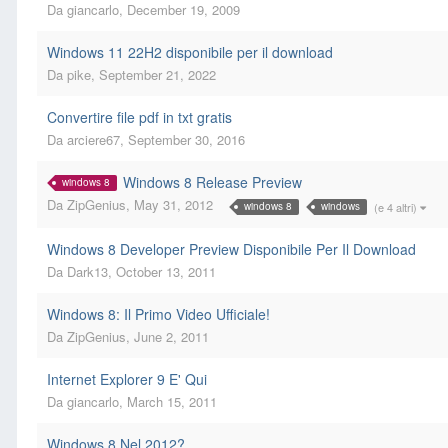
Da
giancarlo
,
December 19, 2009
Windows 11 22H2 disponibile per il download
Da
pike
,
September 21, 2022
Convertire file pdf in txt gratis
Da
arciere67
,
September 30, 2016
Windows 8 Release Preview
windows 8
Da
ZipGenius
,
May 31, 2012
(e 4 altri)
windows 8
windows
Windows 8 Developer Preview Disponibile Per Il Download
Da
Dark13
,
October 13, 2011
Windows 8: Il Primo Video Ufficiale!
Da
ZipGenius
,
June 2, 2011
Internet Explorer 9 E' Qui
Da
giancarlo
,
March 15, 2011
Windows 8 Nel 2012?