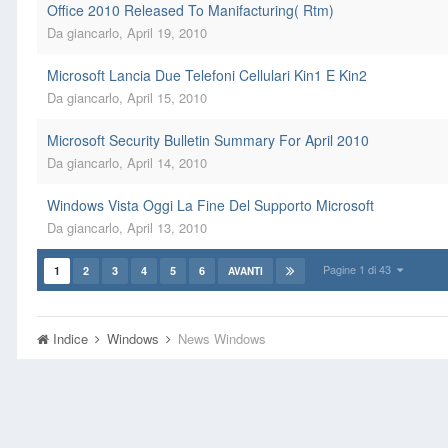
Office 2010 Released To Manifacturing( Rtm)
Da
giancarlo
,
April 19, 2010
Microsoft Lancia Due Telefoni Cellulari Kin1 E Kin2
Da
giancarlo
,
April 15, 2010
Microsoft Security Bulletin Summary For April 2010
Da
giancarlo
,
April 14, 2010
Windows Vista Oggi La Fine Del Supporto Microsoft
Da
giancarlo
,
April 13, 2010
Pagine 1 di 43
1
2
3
4
5
6
AVANTI
Indice
Windows
News Windows