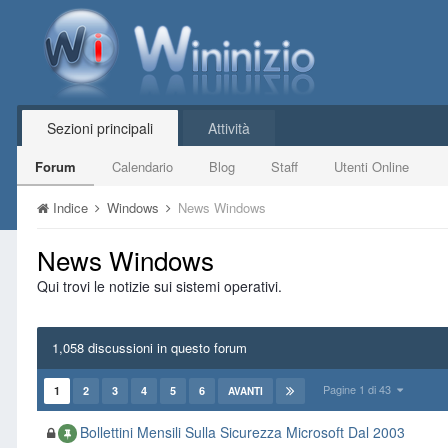
Sezioni principali
Attività
Forum
Calendario
Blog
Staff
Utenti Online
Indice
Windows
News Windows
News Windows
Qui trovi le notizie sui sistemi operativi.
1,058 discussioni in questo forum
Pagine 1 di 43
1
2
3
4
5
6
AVANTI
Bollettini Mensili Sulla Sicurezza Microsoft Dal 2003