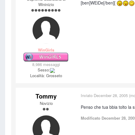
[ben]WEiDe[/ben][
Wininizio
WinGirls
8,986 messaggi
Sesso:
Località:
Grosseto
Tommy
Inviato
December 28, 2005
(mod
Novizio
Penso che tua bbia tolto la si
Modificato
December 28, 200