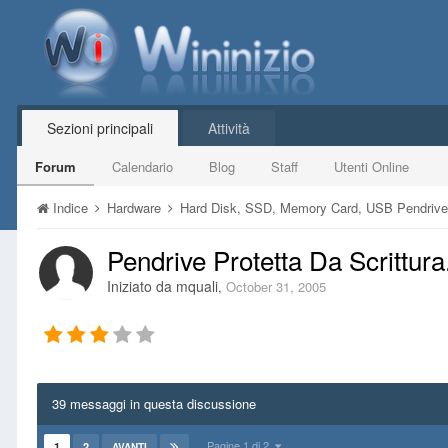
Sezioni principali
Attività
Forum
Calendario
Blog
Staff
Utenti Online
Indice
Hardware
Hard Disk, SSD, Memory Card, USB Pendriv
Pendrive Protetta Da Scrittura.
Iniziato da
mquali
,
October 31, 2005
39 messaggi in questa discussione
Pagine 1 di 2
1
2
AVANTI