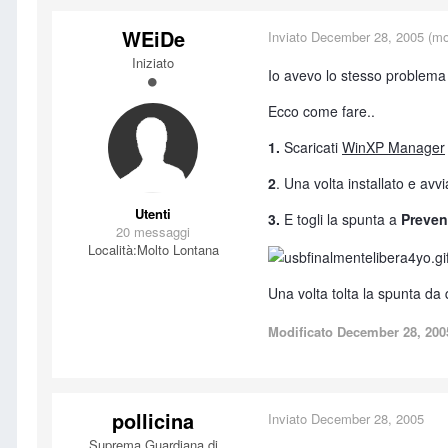
WEiDe
Inviato
December 28, 2005
(mod
Iniziato
Io avevo lo stesso problema 
Ecco come fare..
1.
Scaricati
WinXP Manager
2
. Una volta installato e avvi
Utenti
3.
E togli la spunta a
Preven
20 messaggi
Località:
Molto Lontana
Una volta tolta la spunta da 
Modificato
December 28, 200
pollicina
Inviato
December 28, 2005
Suprema Guardiana di