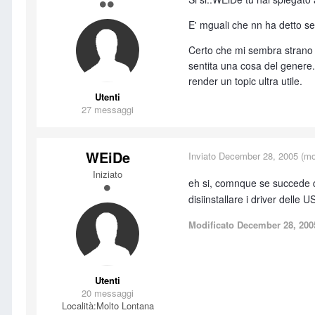
E' mguali che nn ha detto se 
Certo che mi sembra strano 
sentita una cosa del genere.
render un topic ultra utile.
Utenti
27 messaggi
WEiDe
Inviato
December 28, 2005
(mod
Iniziato
eh si, comnque se succede q
disiinstallare i driver delle 
Modificato
December 28, 200
Utenti
20 messaggi
Località:
Molto Lontana