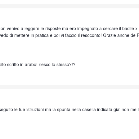
n venivo a leggere le risposte ma ero impegnato a cercare il badile x 
so vedo di mettere in pratica e poi vi faccio il resoconto! Grazie anche
sito scritto in arabo! riesco lo stesso?!?
, seguito le tue istruzioni ma la spunta nella casella indicata gia' non m