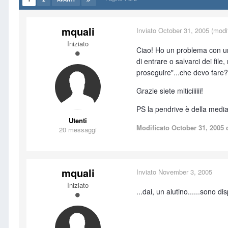
mquali
Inviato
October 31, 2005
(modif
Iniziato
Ciao! Ho un problema con una
di entrare o salvarci dei fil
proseguire"...che devo fare?
Grazie siete miticiiiiii!
PS la pendrive è della med
Utenti
Modificato
October 31, 2005
d
20 messaggi
mquali
Inviato
November 3, 2005
Iniziato
...dai, un aiutino......sono di