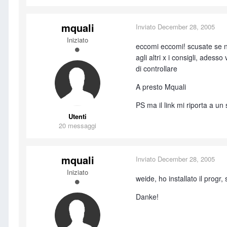
mquali
Inviato
December 28, 2005
Iniziato
eccomi eccomi! scusate se no
agli altri x i consigli, ades
di controllare
A presto Mquali
PS ma il link mi riporta a un 
Utenti
20 messaggi
mquali
Inviato
December 28, 2005
Iniziato
weide, ho installato il progr
Danke!