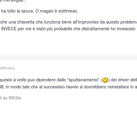
ha tolto la sicura. O magari è sottinteso.
che una chiavetta che funziona bene all'improvviso da questo problem
 iNVECE per me è stato più probabile che distrattamente ho innescato l
ificato)
uesto a volte puo dipendere dallo "sputtanamento" (
) dei driver de
USB, in modo tale che al successivo riavvio si dovrebbero reinstallare in 
5
da WEiDe