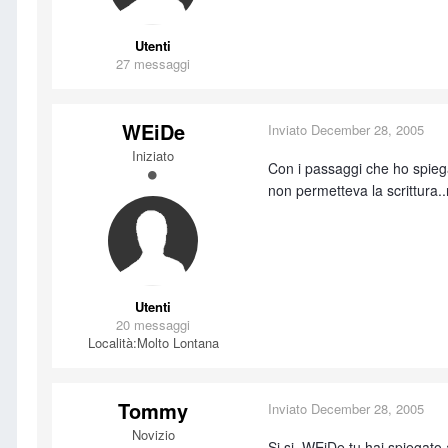
Utenti
27 messaggi
WEiDe
Inviato
December 28, 2005
Iniziato
Con i passaggi che ho spiegat
non permetteva la scrittura
Utenti
20 messaggi
Località:
Molto Lontana
Tommy
Inviato
December 28, 2005
Novizio
Si si..WEiDe tu hai spiegato 