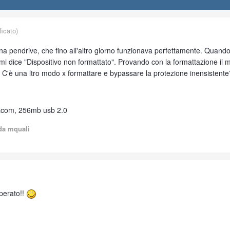
icato)
 pendrive, che fino all'altro giorno funzionava perfettamente. Quando l
e, mi dice "Dispositivo non formattato". Provando con la formattazione il
 C'è una ltro modo x formattare e bypassare la protezione inensistente
iacom, 256mb usb 2.0
a mquali
sperato!!