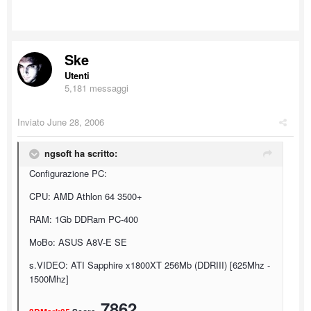
Ske
Utenti
5,181 messaggi
Inviato
June 28, 2006
ngsoft ha scritto:
Configurazione PC:
CPU: AMD Athlon 64 3500+
RAM: 1Gb DDRam PC-400
MoBo: ASUS A8V-E SE
s.VIDEO: ATI Sapphire x1800XT 256Mb (DDRIII) [625Mhz -
1500Mhz]
7862