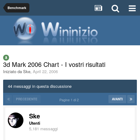
Benchmark
3d Mark 2006 Chart - I vostri risultati
Iniziato da
Ske
,
April 22, 2006
44 messaggi in questa discussione
PRECEDENTE
AVANTI
Pagine 1 di 2
Ske
Utenti
5,181 messaggi