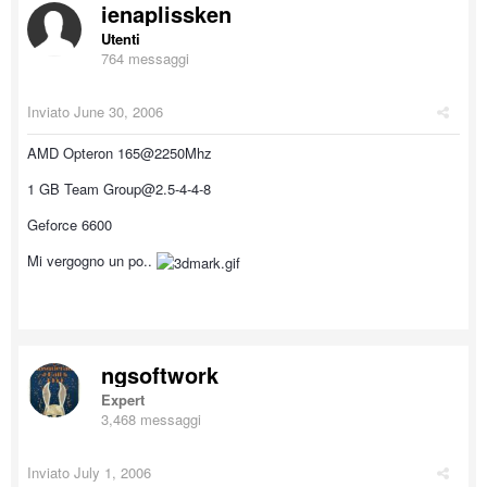
ienaplissken
Utenti
764 messaggi
Inviato
June 30, 2006
AMD Opteron 165@2250Mhz
1 GB Team Group@2.5-4-4-8
Geforce 6600
Mi vergogno un po..
ngsoftwork
Expert
3,468 messaggi
Inviato
July 1, 2006