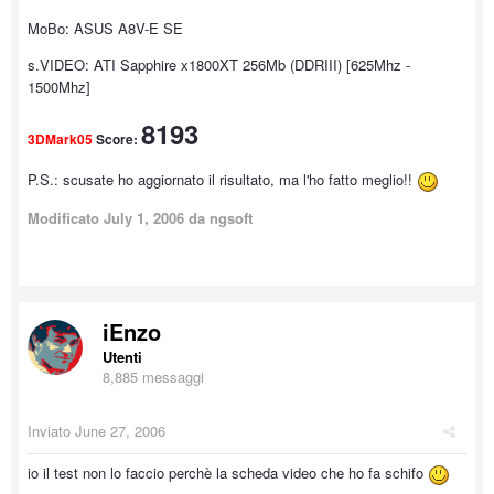
MoBo: ASUS A8V-E SE
s.VIDEO: ATI Sapphire x1800XT 256Mb (DDRIII) [625Mhz -
1500Mhz]
8193
3DMark05
Score:
P.S.: scusate ho aggiornato il risultato, ma l'ho fatto meglio!!
Modificato
July 1, 2006
da ngsoft
iEnzo
Utenti
8,885 messaggi
Inviato
June 27, 2006
io il test non lo faccio perchè la scheda video che ho fa schifo