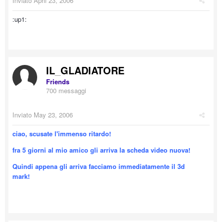
Inviato
April 23, 2006
:up1:
IL_GLADIATORE
Friends
700 messaggi
Inviato
May 23, 2006
ciao, scusate l'immenso ritardo!
fra 5 giorni al mio amico gli arriva la scheda video nuova!
Quindi appena gli arriva facciamo immediatamente il 3d
mark!