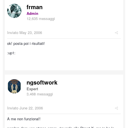
frman
Admin
12,635 messaggi
Inviato
May 23, 2006
ok! posta poi i risultati!
:up1:
ngsoftwork
Expert
3,468 messaggi
Inviato
June 22, 2006
A me non funziona!!