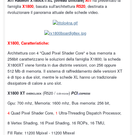
ATI Radeon X1800XT/XL [thread ufficiale]
ATI
ha presentato la
famiglia
X1800
, basata sull'architettura
R520
, destinata a
rivoluzionare il panorama attuale delle schede video.
X1800, Caratteristiche:
Architettura con 4 "Quad Pixel Shader Core" e bus memoria a
256bit caratterizzano le soluzioni della famiglia X1800; la scheda
X1800XT viene fornita in due distinte versioni, con 256 oppure
512 Mb di memoria. Il sistema di raffreddamento delle versioni XT
è di tipo a due slot, mentre le schede XL hanno un tradizionale
dissipatore di calore a uno slot.
X1800 XT
(R520 /
)
PCI
OVERCLOCK
0.09 micron
>
EXPRESS
Gpu: 700 mhz, Memoria: 1600 mhz, Bus memoria: 256 bit,
4
Quad Pixel Shader Core,
1
Ultra-Threading Dispatch Processor,
8 Vertex Shading, 16 Pixel Shading, 16 ROPs, 16 TMU,
Fill Rate: 11200 Mpixel - 11200 Mtexel