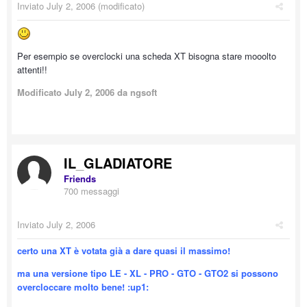
Inviato
July 2, 2006
(modificato)
Per esempio se overclocki una scheda XT bisogna stare mooolto
attenti!!
Modificato
July 2, 2006
da ngsoft
IL_GLADIATORE
Friends
700 messaggi
Inviato
July 2, 2006
certo una XT è votata già a dare quasi il massimo!
ma una versione tipo LE - XL - PRO - GTO - GTO2 si possono
overcloccare molto bene! :up1: