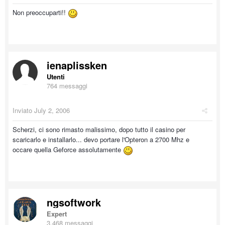
Non preoccuparti!!
ienaplissken
Utenti
764 messaggi
Inviato
July 2, 2006
Scherzi, ci sono rimasto malissimo, dopo tutto il casino per
scaricarlo e installarlo... devo portare l'Opteron a 2700 Mhz e
occare quella Geforce assolutamente
ngsoftwork
Expert
3,468 messaggi