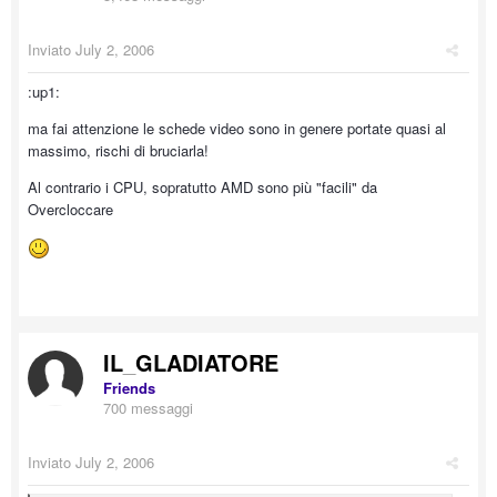
Inviato
July 2, 2006
:up1:
ma fai attenzione le schede video sono in genere portate quasi al
massimo, rischi di bruciarla!
Al contrario i CPU, sopratutto AMD sono più "facili" da
Overcloccare
IL_GLADIATORE
Friends
700 messaggi
Inviato
July 2, 2006