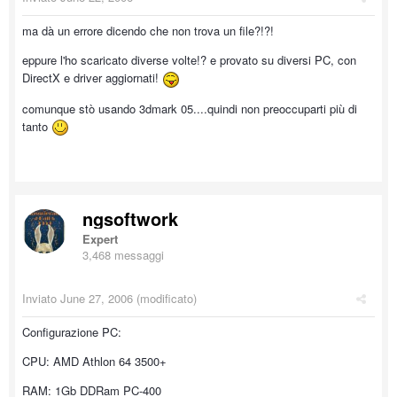
ma dà un errore dicendo che non trova un file?!?!
eppure l'ho scaricato diverse volte!? e provato su diversi PC, con
DirectX e driver aggiornati!
comunque stò usando 3dmark 05....quindi non preoccuparti più di
tanto
ngsoftwork
Expert
3,468 messaggi
Inviato
June 27, 2006
(modificato)
Configurazione PC:
CPU: AMD Athlon 64 3500+
RAM: 1Gb DDRam PC-400