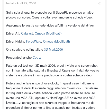
Inviato
April 22, 2006
Sulla scia di quanto proposto per il SuperPI, propongo un altro
piccolo concorso. Questa volta lavoriamo sulle schede video.
Aggiornate le vostre schede video all'ultima versione dei driver
Driver Ati:
Catalyst
,
Omega (Modificati)
Driver Nvidia:
ForceWare
,
Omega (Modificati)
Ora scaricate ed installate
3D Mark2006
Procuratevi anche
Cpu-z
Fate un bel test con 3D mark 2006, e poi inviate uno screen-shot
con il risultato affiancato alla finestra di Cpu-z con i dati del vostro
sistema e scrivete il nome preciso della vostra scheda video.
Potete anche fare un pò di overclock, in quest caso indicare le
frequenze di default e quelle raggiunte con l'overclock (Per alzare
le frequenze della vostra scheda video potete usare ATITool se
avete una VGA ATI, oppure nVHardPage SE se avete una VGA
Nvidia....vi consiglio di non alzare di troppo le frequenze ma di
procedere di 5mhz per volta fino a quando non iniziate a vedere