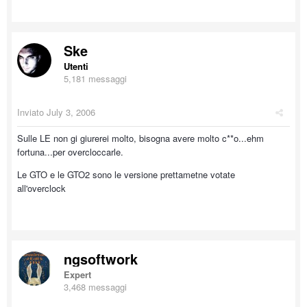
Ske
Utenti
5,181 messaggi
Inviato
July 3, 2006
Sulle LE non gi giurerei molto, bisogna avere molto c**o...ehm
fortuna...per overcloccarle.
Le GTO e le GTO2 sono le versione prettametne votate
all'overclock
ngsoftwork
Expert
3,468 messaggi