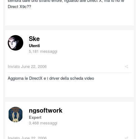
sembra dare uno strano errore, riguardo alle Direct X, ma io ho le
Direct X9c??
Ske
Utenti
5,181 messaggi
Inviato
June 22, 2006
Aggiorna le DirectX e i driver della scheda video
ngsoftwork
Expert
3,468 messaggi
Inviato
June 22, 2006