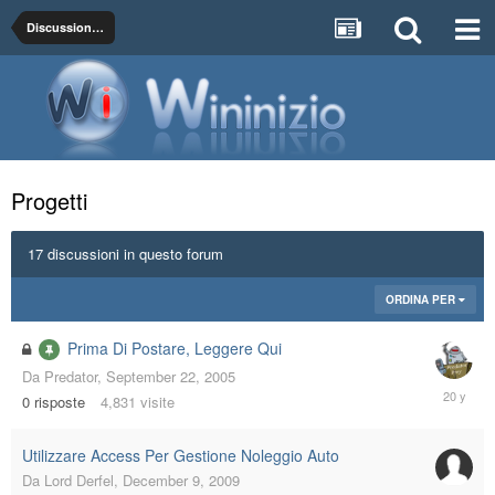
Discussioni generali sulla programmazione, dalla teoria alla pratica
Progetti
17 discussioni in questo forum
ORDINA PER
Prima Di Postare, Leggere Qui
Da
Predator
,
September 22, 2005
Septemb
0
risposte
4,831
visite
22,
2005
Utilizzare Access Per Gestione Noleggio Auto
Da
Lord Derfel
,
December 9, 2009