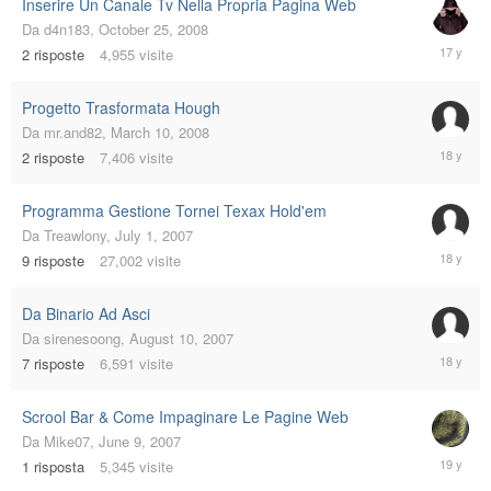
Inserire Un Canale Tv Nella Propria Pagina Web
Da
d4n183
,
October 25, 2008
October
2
risposte
4,955
visite
25,
2008
Progetto Trasformata Hough
Da
mr.and82
,
March 10, 2008
March
2
risposte
7,406
visite
11,
2008
Programma Gestione Tornei Texax Hold'em
Da
Treawlony
,
July 1, 2007
Novembe
9
risposte
27,002
visite
26,
2007
Da Binario Ad Asci
Da
sirenesoong
,
August 10, 2007
August
7
risposte
6,591
visite
13,
2007
Scrool Bar & Come Impaginare Le Pagine Web
Da
Mike07
,
June 9, 2007
June
1
risposta
5,345
visite
9,