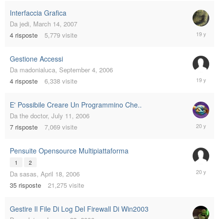
2007
Interfaccia Grafica
Da
jedi
,
March 14, 2007
March
4
risposte
5,779
visite
18,
2007
Gestione Accessi
Da
madonialuca
,
September 4, 2006
Septemb
4
risposte
6,338
visite
4,
2006
E' Possibile Creare Un Programmino Che..
Da
the doctor
,
July 11, 2006
July
7
risposte
7,069
visite
19,
2006
Pensuite Opensource Multipiattaforma
1
2
June
Da
sasas
,
April 18, 2006
28,
35
risposte
21,275
visite
2006
Gestire Il File Di Log Del Firewall Di Win2003