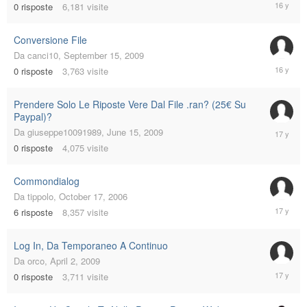
Decembe
0
risposte
6,181
visite
9,
2009
Conversione File
Da
canci10
,
September 15, 2009
Septemb
0
risposte
3,763
visite
15,
2009
Prendere Solo Le Riposte Vere Dal File .ran? (25€ Su
Paypal)?
June
Da
giuseppe10091989
,
June 15, 2009
15,
0
risposte
4,075
visite
2009
Commondialog
Da
tippolo
,
October 17, 2006
June
6
risposte
8,357
visite
2,
2009
Log In, Da Temporaneo A Continuo
Da
orco
,
April 2, 2009
April
0
risposte
3,711
visite
2,
2009