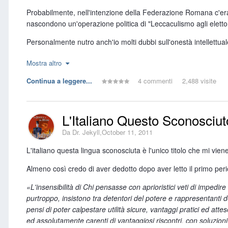
Probabilmente, nell'intenzione della Federazione Romana c'era q
Ma forse anche perché i genitori sono stati terrorizzati dai fa
nascondono un'operazione politica di "Leccaculismo agli elettori 
l'autostima si forma conoscendo i propri limiti.
Personalmente nutro anch'io molti dubbi sull'onestà intellettual
Oppure perché i ruoli genitoriali sono stati stravolti, invertiti (
cordoglio sarebbe stato espresso non ad un uomo di sinistra m
O magari perché lo stato è diventato così invadente che i genitor
Mostra altro
...ed io che pensavo che il cordoglio fosse stato espresso ad un 
Continua a leggere...
4 commenti
2,488 visite
Sia come sia, anche questa è educazione.
tutti uguali di fronte alla morte"
Non rimpiangiamo certo l'educazione "all'antica", fatta talvolt
Mi sarei, però aspettato che il Presidente Vendola, che non fa
massimo.
giusto ambito.
L'Italiano Questo Sconosciuto
Fonte:
La Bussola Quotidiana
, 22/10/2011"
Nichi Vendola, invece, ha voluto prendere immediatamente le di
Da
Dr. Jekyll
,
October 11, 2011
tra tecnologia e vita quotidiana. Tuttavia fare del simbolo della
L'italiano questa lingua sconosciuta è l'unico titolo che mi vie
che il manifesto della federazione romana di SEL, al netto del 
in quanto proprio in questi giorni nella mia regione stiamo per 
Almeno così credo di aver dedotto dopo aver letto il primo peri
Possiamo anche discutere se il software libero possa o meno e
«L'insensibilità di Chi pensasse con aprioristici veti di impedire
purtroppo, insistono tra detentori del potere e rappresentanti 
Pensa forse Vendola e la sua base elettorale che iPhone, IPod 
pensi di poter calpestare utilità sicure, vantaggi pratici ed atte
Pensa che questo il paese si potrà confrontarsi con l'economi
ed assolutamente carenti di vantaggiosi riscontri, con soluzioni