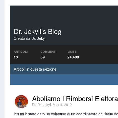
Dr. Jekyll's Blog
Creato da
Dr. Jekyll
ARTICOLI
COMMENTI
VISITE
13
59
24,408
Articoli in questa sezione
Aboliamo I Rimborsi Elettora
Da
Dr. Jekyll
,
May 8, 2012
Ieri mi è stato dato un volantino di un coordinatore dell'Italia d