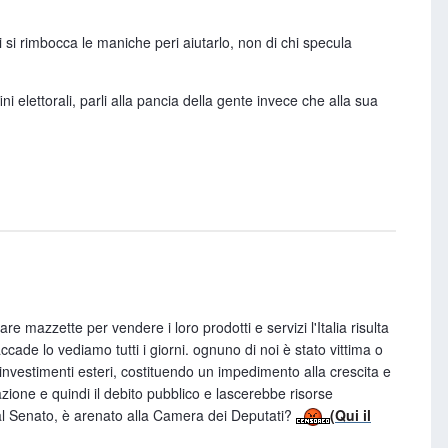
si rimbocca le maniche peri aiutarlo, non di chi specula
 elettorali, parli alla pancia della gente invece che alla sua
re attaccando i simboli della politica nella mal celata
isorgere il paese da questo pantano dove i politici (e tu sei un
o?
osti?
e mazzette per vendere i loro prodotti e servizi l'Italia risulta
ostaggio solo di candidati miliardari (te ne viene in mente
de lo vediamo tutti i giorni. ognuno di noi è stato vittima o
 investimenti esteri, costituendo un impedimento alla crescita e
azione e quindi il debito pubblico e lascerebbe risorse
 al Senato, è arenato alla Camera dei Deputati?
(
Qui il
te inaccettabile che in Italia si ottengano rimborsi elettorali