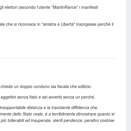
i elettori (secondo l'utente "MartinRance" i manifesti
! Senza pensare che i traumi fanno parte della vita e che
e che si riconosce in "sinistra e Libertà" insorgesse perchè il
il compagno di giochi, il baby sitter...).
i figli.
morti capitalisti alla faccia della saggezza popolare del: "siamo
nsabilizzata" e (di conseguenza) "deresponsabilizzante" non è il
 nel prossimo governo nazionale, riportasse la discussione nel
 cambiato in modo radicale, con le sue invenzioni, il rapporto
ro - un'icona della sinistra, mi pare frutto di un abbaglio. Penso
i chiede un doppio condono sia fiscale che edilizio.
vero un incidente di percorso. Incidente tanto più increscioso
 libero segna in modo netto la nostra scelta".
 aggettivi senza fiato e sei avverbi senza un perché.
ha mai realizzato l'hardware libero.
a insopportabile distanza e la tracotante diffidenza che,
amente dello Stato reale, è a terribilmente dimostrare quanto si
miliardari?
 più tollerabili ed insuperate, sterili pendenze, peraltro costose