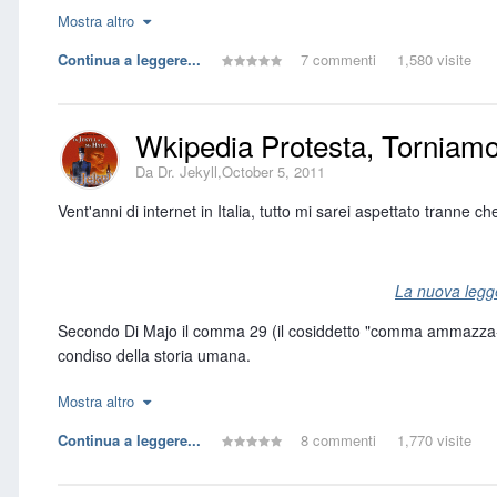
Mostra altro
Con ciò è a significarsi quanto l'essere pateticamente teoretici c
alle contrastanti esigenze sia di taglio economico e finanziario st
Continua a leggere...
7 commenti
1,580 visite
Considerazioni stilistiche a parte, se la forma non onora l'italia
Ma, fino a prova contraria, trattandosi solo di una mia suppos
Wkipedia Protesta, Torniamo
Da
Dr. Jekyll
,
October 5, 2011
Vent'anni di internet in Italia, tutto mi sarei aspettato tranne 
La nuova legge
Secondo Di Majo il comma 29 (il cosiddetto "comma ammazza-blo
condiso della storia umana.
Così, infatti, spera l'autore, si tornerebbe alla consultazione d
Mostra altro
Il suo editoriale che arriva all'indomani della decisione di Wikip
Continua a leggere...
8 commenti
1,770 visite
Da ieri infatti sull'homepage della versione italiana di Wiki