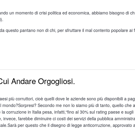
sando un momento di crisi politica ed economica, abbiamo bisogno di chi 
).
uesto pantano non di chi, per sfruttare il mal contento popolare ai fini
 senza apprendere di questa o quella corruzione è facile farsi applaudi
il vero bene del paese? E' questo quello di cui abbiamo bisogno per far r
 Cui Andare Orgogliosi.
nda elettorale (perché di questo si tratta) diventasse legge dello stat
itica in uno stato in cui la democrazia non può più farsi carico dei suoi c
si più corruttori, cioè quelli dove le aziende sono più disponibili a pagar
ei costi della politica proprio per impedire che la politica stessa diventi 
l mondo?Sorpresi? Secondo me non lo siamo più di tanto, quello che acca
a di qualche carrarmato militare.
corruzione in Italia pesa, infatti,“fino al 30% sul rating paese e sugli
e, invece, farebbe diminuire ci costi dei servizi della pubblica amministr
rare che la democrazia resti nelle mani degli elettori.
cale.Sarà per questo che il disegno di legge anticorruzione, approvato
sogna arginarlo con delle buone leggi non con la demagogia. E' sicuramen