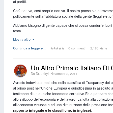
ai partiti.
Così non va, così proprio non va. Il nostro paese sta attraver
politicamente sull'arrabbiatura sociale della gente (leggi elettori
Abbiamo bisogno di gente capace che ci possa condurre fuori da q
testa.
Mostra altro
In questo momento di crisi economico, dove non passa settimana
speranza di accrescere il consenso.
Continua a leggere...
0 commenti
2,185 visite
E' così facile farlo che chiunque di noi può farlo, ma è questo 
politico) ci hanno condotto?
Un Altro Primato Italiano Di
Hai provato ad immaginare cosa accadrebbe se il la tua propaga
Da
Dr. Jekyll
,
November 2, 2011
Ti sei per caso chiesto chi poi si potrebbe permettere di far pol
Avreste indovinato mai, che nella classifica di Trasparecy dei pae
In tutti i paesi democratici, infatti, la democrazia si fa carico d
al primo post nell'Unione Europea e quindicesima in assoluto a
qualcuno?) oppure delle lobby come in America, o peggio ancor
testimone di un qualche fenomeno corruttivo.Ed a pensare che la 
allo sviluppo dell’economia e del lavoro. La lotta alla corruzion
Non si può togliere sostentamento economico alla politica e spe
all’economia virtuosa e ad una diminuzione della pressione fis
rapporto integrale e le classifiche, in inglese
)
.
Certo lo spettacolo di spreco dei nostri denari è desolante e bi