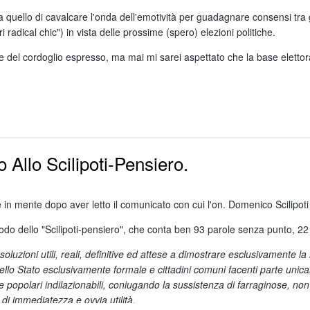
uello di cavalcare l'onda dell'emotività per guadagnare consensi tra gl
mosi "esperti": guai a provocare traumi, a minare l'autostima dei bambini
radical chic") in vista delle prossime (spero) elezioni politiche.
e del cordoglio espresso, ma mai mi sarei aspettato che la base elettoral
è sempre più facile imbattersi in papé e mammi), confusi con altri (l'amico, 
a ad un capitalista.
i pensano che sia la scuola, lo stato, la società a dover educare i propr
morto! Evidentemente, in perfetto stile '68, ci sono morti di sinistra e 
a di ricatti morali e sensi di colpa; ma forse questa educazione "derespo
 mistero del desiderio di voler assumere un impegno politico importante
 Allo Scilipoti-Pensiero.
stanze dai manifesti, scrivendo su Facebook: "Il genio di Steve Jobs ha
 sua azienda multinazionale - per noi che ci battiamo per il software libe
ne in mente dopo aver letto il comunicato con cui l'on. Domenico Scilipot
cordoglio per la scomparsa di un protagonista del nostro tempo, sia dav
approvare una legge che, favorendo lo sviluppo e l'utilizzo del software
odo dello "Scilipoti-pensiero", che conta ben 93 parole senza punto, 22
ssere un sostituto del software commerciale, ma fino ad oggi, nessuno 
 soluzioni utili, reali, definitive ed attese a dimostrare esclusivamente l
dello Stato esclusivamente formale e cittadini comuni facenti parte unic
e iPad si sarebbero potuti realizzare gratuitamente senza investimenti 
se popolari indilazionabili, coniugando la sussistenza di farraginose, non
a globalizzata con slogan e con pensieri veterocomunisti?
 di immediatezza e ovvia utilità.