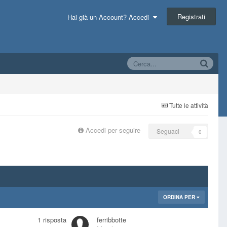
Registrati
Hai già un Account? Accedi
Tutte le attività
Accedi per seguire
Seguaci
0
ORDINA PER
1
risposta
ferribbotte