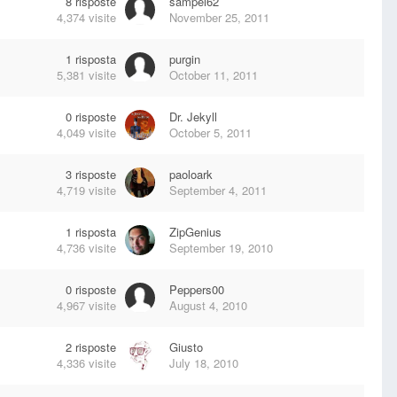
8
risposte
sampei62
4,374
visite
November 25, 2011
1
risposta
purgin
5,381
visite
October 11, 2011
0
risposte
Dr. Jekyll
4,049
visite
October 5, 2011
3
risposte
paoloark
4,719
visite
September 4, 2011
1
risposta
ZipGenius
4,736
visite
September 19, 2010
0
risposte
Peppers00
4,967
visite
August 4, 2010
2
risposte
Giusto
4,336
visite
July 18, 2010