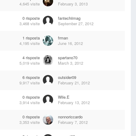
4,645
visite
February 3, 2013
0
risposte
fantechiimag
3,468
visite
September 27, 2012
1
risposta
frman
4,195
visite
June 16, 2012
4
risposte
spartano70
5,019
visite
March 3, 2012
6
risposte
outsider09
9,917
visite
February 21, 2012
0
risposte
Wile.E
3,914
visite
February 13, 2012
0
risposte
nonnoriccardo
3,353
visite
February 7, 2012