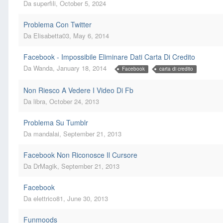
Da
superfili
,
October 5, 2024
Problema Con Twitter
Da
Elisabetta03
,
May 6, 2014
Facebook - Impossibile Eliminare Dati Carta Di Credito
Da
Wanda
,
January 18, 2014
Facebook
carta di credito
Non Riesco A Vedere I Video Di Fb
Da
libra
,
October 24, 2013
Problema Su Tumblr
Da
mandalai
,
September 21, 2013
Facebook Non Riconosce Il Cursore
Da
DrMagik
,
September 21, 2013
Facebook
Da
elettrico81
,
June 30, 2013
Funmoods