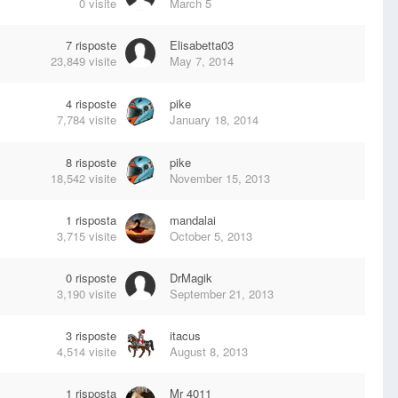
0
visite
March 5
7
risposte
Elisabetta03
23,849
visite
May 7, 2014
4
risposte
pike
7,784
visite
January 18, 2014
8
risposte
pike
18,542
visite
November 15, 2013
1
risposta
mandalai
3,715
visite
October 5, 2013
0
risposte
DrMagik
3,190
visite
September 21, 2013
3
risposte
itacus
4,514
visite
August 8, 2013
1
risposta
Mr 4011