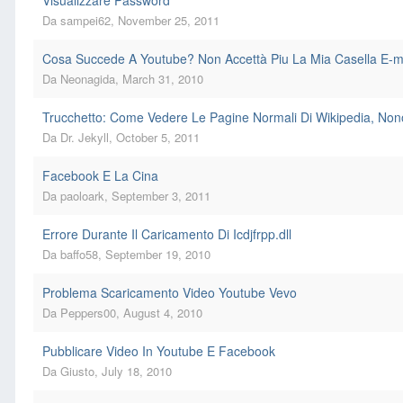
Visualizzare Password
Da
sampei62
,
November 25, 2011
Cosa Succede A Youtube? Non Accettà Piu La Mia Casella E-m
Da
Neonagida
,
March 31, 2010
Trucchetto: Come Vedere Le Pagine Normali Di Wikipedia, Non
Da
Dr. Jekyll
,
October 5, 2011
Facebook E La Cina
Da
paoloark
,
September 3, 2011
Errore Durante Il Caricamento Di Icdjfrpp.dll
Da
baffo58
,
September 19, 2010
Problema Scaricamento Video Youtube Vevo
Da
Peppers00
,
August 4, 2010
Pubblicare Video In Youtube E Facebook
Da
Giusto
,
July 18, 2010