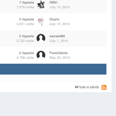
7
risposte
H5N1
7,578
visite
July 13, 2010
0
risposte
Giusto
3,501
visite
July 13, 2010
0
risposte
samas980
3,702
visite
July 1, 2010
2
risposte
FioreUrlante
4,798
visite
May 20, 2010
Tutte le attività