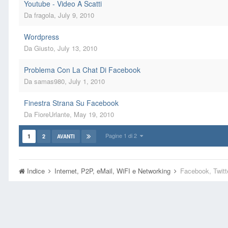
Youtube - Video A Scatti
Da
fragola
,
July 9, 2010
Wordpress
Da
Giusto
,
July 13, 2010
Problema Con La Chat Di Facebook
Da
samas980
,
July 1, 2010
Finestra Strana Su Facebook
Da
FioreUrlante
,
May 19, 2010
Pagine 1 di 2
1
2
AVANTI
Indice
Internet, P2P, eMail, WiFI e Networking
Facebook, Twitt