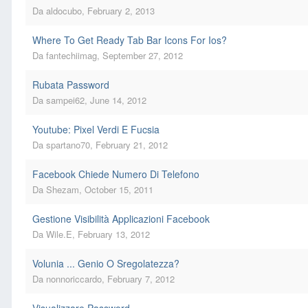
Da
aldocubo
,
February 2, 2013
Where To Get Ready Tab Bar Icons For Ios?
Da
fantechiimag
,
September 27, 2012
Rubata Password
Da
sampei62
,
June 14, 2012
Youtube: Pixel Verdi E Fucsia
Da
spartano70
,
February 21, 2012
Facebook Chiede Numero Di Telefono
Da
Shezam
,
October 15, 2011
Gestione Visibilità Applicazioni Facebook
Da
Wile.E
,
February 13, 2012
Volunia ... Genio O Sregolatezza?
Da
nonnoriccardo
,
February 7, 2012