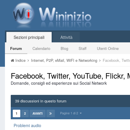
Sezioni principali
Attività
Forum
Calendario
Blog
Staff
Utenti Online
Indice
Internet, P2P, eMail, WiFI e Networking
Facebook, Twitt
Facebook, Twitter, YouTube, Flickr
Domande, consigli ed esperienze sui Social Network
39 discussioni in questo forum
Pagine 1 di 2
1
2
AVANTI
Problemi audio