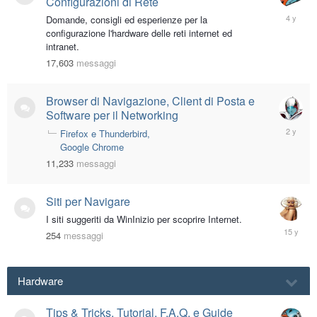
Configurazioni di Rete
July
Domande, consigli ed esperienze per la
16,
configurazione l'hardware delle reti internet ed
2022
intranet.
17,603
messaggi
Browser di Navigazione, Client di Posta e
Software per il Networking
February
Firefox e Thunderbird
13,
Google Chrome
2024
11,233
messaggi
Siti per Navigare
I siti suggeriti da WinInizio per scoprire Internet.
February
254
messaggi
18,
2011
Hardware
Tips & Tricks, Tutorial, F.A.Q. e Guide