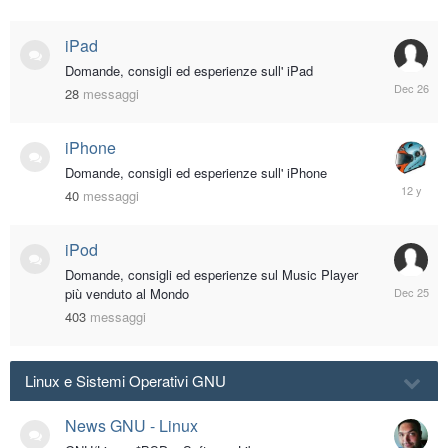
iPad
Domande, consigli ed esperienze sull' iPad
Decembe
28
messaggi
26,
2025
iPhone
Domande, consigli ed esperienze sull' iPhone
Novembe
40
messaggi
23,
2013
iPod
Domande, consigli ed esperienze sul Music Player
Decembe
più venduto al Mondo
25,
403
messaggi
2025
Linux e Sistemi Operativi GNU
News GNU - Linux