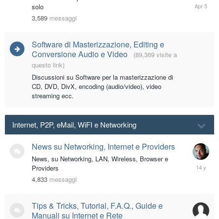
April
solo
5
3,589
messaggi
Software di Masterizzazione, Editing e
Conversione Audio e Video
(89,369 visite a
questo link)
Discussioni su Software per la masterizzazione di
CD, DVD, DivX, encoding (audio/video), video
streaming ecc.
Internet, P2P, eMail, WiFI e Networking
News su Networking, Internet e Providers
News, su Networking, LAN, Wireless, Browser e
April
Providers
24,
4,833
messaggi
2012
Tips & Tricks, Tutorial, F.A.Q., Guide e
Manuali su Internet e Rete