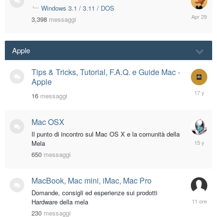
Windows 3.1 / 3.11 / DOS
April
3,398
messaggi
29
Apple
Tips & Tricks, Tutorial, F.A.Q. e Guide Mac -
Apple
February
16
messaggi
18,
2009
Mac OSX
Il punto di incontro sul Mac OS X e la comunità della
Decembe
Mela
27,
650
messaggi
2010
MacBook, Mac mini, iMac, Mac Pro
Domande, consigli ed esperienze sui prodotti
11
Hardware della mela
ore
230
messaggi
fa