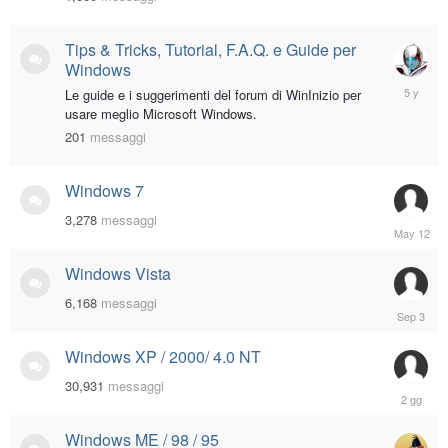
21,
2022
Tips & Tricks, Tutorial, F.A.Q. e Guide per
Windows
Decembe
Le guide e i suggerimenti del forum di WinInizio per
14,
usare meglio Microsoft Windows.
2020
201
messaggi
Windows 7
3,278
messaggi
May
12
Windows Vista
6,168
messaggi
Septemb
3,
2025
Windows XP / 2000/ 4.0 NT
30,931
messaggi
Thursday
alle
06:02
Windows ME / 98 / 95
PM