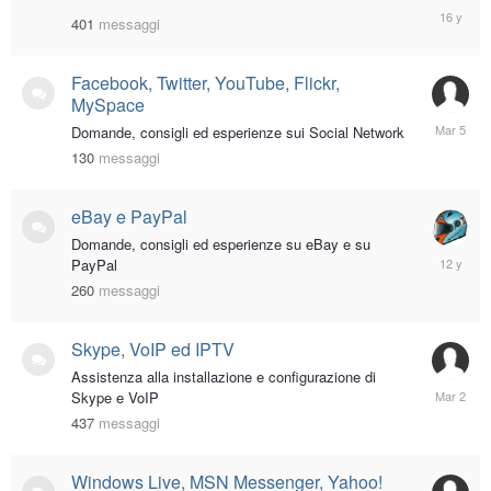
August
401
messaggi
1,
2010
Facebook, Twitter, YouTube, Flickr,
MySpace
March
Domande, consigli ed esperienze sui Social Network
5
130
messaggi
eBay e PayPal
Domande, consigli ed esperienze su eBay e su
Novembe
PayPal
12,
260
messaggi
2013
Skype, VoIP ed IPTV
Assistenza alla installazione e configurazione di
March
Skype e VoIP
2
437
messaggi
Windows Live, MSN Messenger, Yahoo!