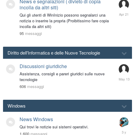
News e segnalazioni ( divieto dl copia
incolla da altri siti)
April
Qui gli utenti di WinInizio possono segnalarci una
21
notizia o inserire la propria (Proibitissimo fare copia
incolla da altri siti)
95
messaggi
Diritto dell'Informatica e delle Nuove Tecnologie
Discussioni giuridiche
Assistenza, consigli e pareri giuridici sulle nuove
May
tecnologie
13
606
messaggi
Windows
News Windows
Qui trovi le notizie sui sistemi operativi.
Septemb
1,600
messaggi