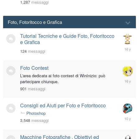
1,287
messaggi
Foto, Fotoritocco e Grafica
Tutorial Tecniche e Guide Foto, Fotoritocco
e Grafica
May
124
messaggi
6,
2010
Foto Contest
L'area dedicata ai foto contest di WinInizio: può
February
partecipare chiunque.
26,
901
messaggi
2010
Consigli ed Aiuti per Foto e Fotoritocco
Photoshop
August
3,548
messaggi
19,
2015
Macchine Fotografiche , Obiettivi ed