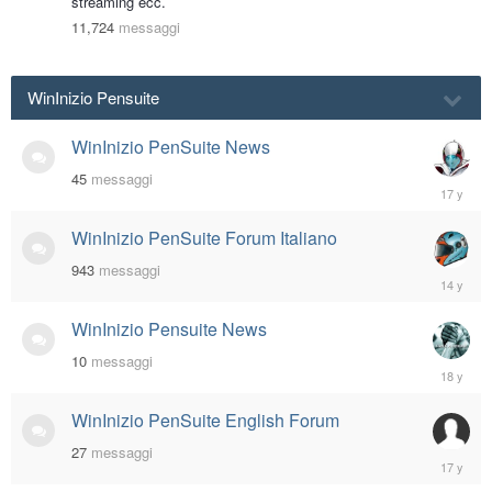
streaming ecc.
11,724
messaggi
WinInizio Pensuite
WinInizio PenSuite News
45
messaggi
March
10,
2009
WinInizio PenSuite Forum Italiano
943
messaggi
February
13,
2012
WinInizio Pensuite News
10
messaggi
October
22,
2007
WinInizio PenSuite English Forum
27
messaggi
July
30,