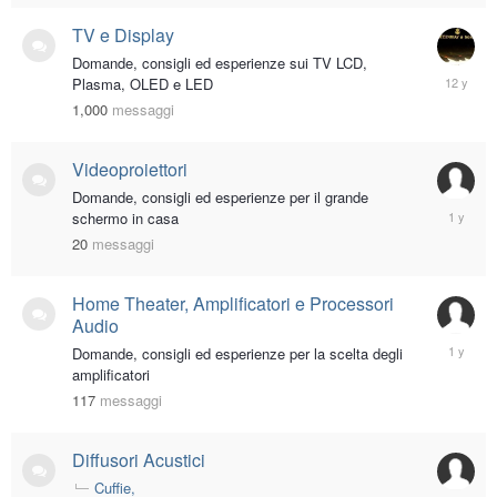
TV e Display
Domande, consigli ed esperienze sui TV LCD,
July
Plasma, OLED e LED
17,
1,000
messaggi
2014
Videoproiettori
Domande, consigli ed esperienze per il grande
February
schermo in casa
10,
20
messaggi
2025
Home Theater, Amplificatori e Processori
Audio
January
Domande, consigli ed esperienze per la scelta degli
26,
amplificatori
2025
117
messaggi
Diffusori Acustici
Cuffie