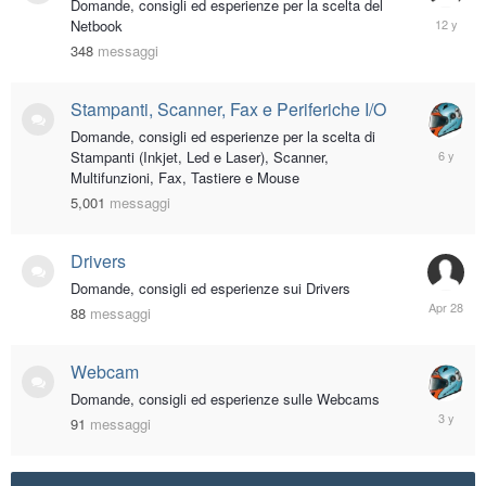
Domande, consigli ed esperienze per la scelta del
June
Netbook
28,
348
messaggi
2014
Stampanti, Scanner, Fax e Periferiche I/O
Domande, consigli ed esperienze per la scelta di
March
Stampanti (Inkjet, Led e Laser), Scanner,
23,
Multifunzioni, Fax, Tastiere e Mouse
2020
5,001
messaggi
Drivers
Domande, consigli ed esperienze sui Drivers
April
88
messaggi
28
Webcam
Domande, consigli ed esperienze sulle Webcams
August
91
messaggi
11,
2022