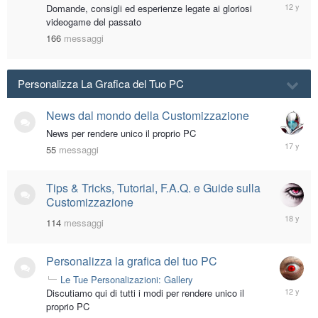
February
Domande, consigli ed esperienze legate ai gloriosi
14,
videogame del passato
2014
166
messaggi
Personalizza La Grafica del Tuo PC
News dal mondo della Customizzazione
News per rendere unico il proprio PC
February
55
messaggi
19,
2009
Tips & Tricks, Tutorial, F.A.Q. e Guide sulla
Customizzazione
January
114
messaggi
21,
2008
Personalizza la grafica del tuo PC
Le Tue Personalizazioni: Gallery
October
Discutiamo qui di tutti i modi per rendere unico il
21,
proprio PC
2013