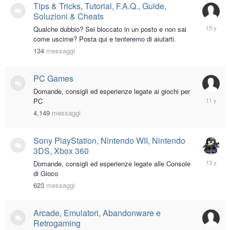
Tips & Tricks, Tutorial, F.A.Q., Guide,
Soluzioni & Cheats
August
Qualche dubbio? Sei bloccato in un posto e non sai
24,
come uscirne? Posta qui e tenteremo di aiutarti.
2010
134
messaggi
PC Games
Domande, consigli ed esperienze legate ai giochi per
July
PC
22,
4,149
messaggi
2015
Sony PlayStation, Nintendo WII, Nintendo
3DS, Xbox 360
January
Domande, consigli ed esperienze legate alle Console
7,
di Gioco
2013
623
messaggi
Arcade, Emulatori, Abandonware e
Retrogaming