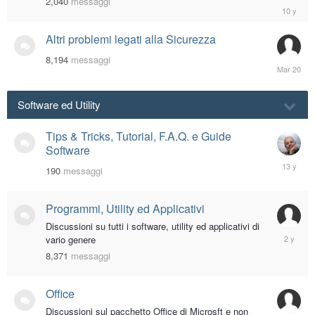
2,040
messaggi
March
14,
2016
Altri problemi legati alla Sicurezza
8,194
messaggi
March
20
Software ed Utility
Tips & Tricks, Tutorial, F.A.Q. e Guide
Software
October
190
messaggi
26,
2012
Programmi, Utility ed Applicativi
Discussioni su tutti i software, utility ed applicativi di
August
vario genere
26,
8,371
messaggi
2023
Office
Discussioni sul pacchetto Office di Microsft e non