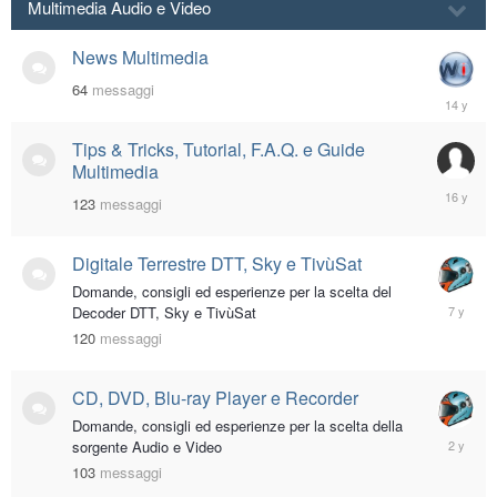
Multimedia Audio e Video
News Multimedia
64
messaggi
April
20,
2012
Tips & Tricks, Tutorial, F.A.Q. e Guide
Multimedia
March
123
messaggi
11,
2010
Digitale Terrestre DTT, Sky e TivùSat
Domande, consigli ed esperienze per la scelta del
August
Decoder DTT, Sky e TivùSat
27,
120
messaggi
2018
CD, DVD, Blu-ray Player e Recorder
Domande, consigli ed esperienze per la scelta della
Novembe
sorgente Audio e Video
4,
103
messaggi
2023