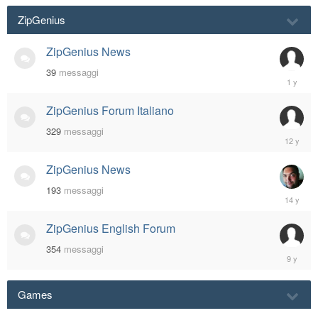
2009
ZipGenius
ZipGenius News
39
messaggi
Decembe
19,
2024
ZipGenius Forum Italiano
329
messaggi
October
16,
2013
ZipGenius News
193
messaggi
May
14,
2012
ZipGenius English Forum
354
messaggi
January
28,
2017
Games