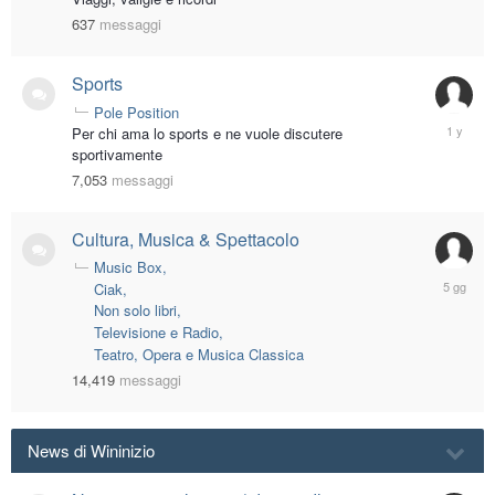
637
messaggi
Sports
Pole Position
August
Per chi ama lo sports e ne vuole discutere
17,
sportivamente
2024
7,053
messaggi
Cultura, Musica & Spettacolo
Music Box
Tuesday
Ciak
alle
Non solo libri
07:23
Televisione e Radio
AM
Teatro, Opera e Musica Classica
14,419
messaggi
News di Wininizio