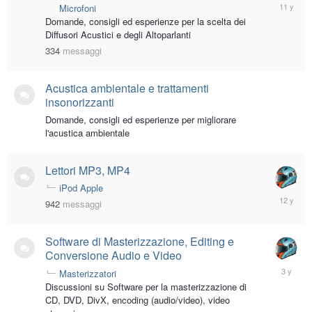
March
Microfoni
4,
Domande, consigli ed esperienze per la scelta dei
2015
Diffusori Acustici e degli Altoparlanti
334
messaggi
Acustica ambientale e trattamenti
insonorizzanti
Domande, consigli ed esperienze per migliorare
l'acustica ambientale
Lettori MP3, MP4
iPod Apple
Decembe
942
messaggi
30,
2013
Software di Masterizzazione, Editing e
Conversione Audio e Video
August
Masterizzatori
11,
Discussioni su Software per la masterizzazione di
2022
CD, DVD, DivX, encoding (audio/video), video