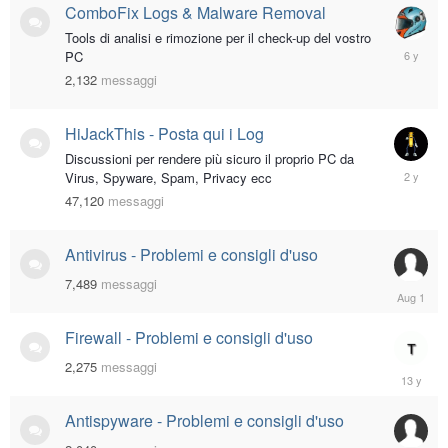
ComboFix Logs & Malware Removal
Tools di analisi e rimozione per il check-up del vostro
May
PC
10,
2,132
messaggi
2020
HiJackThis - Posta qui i Log
Discussioni per rendere più sicuro il proprio PC da
March
Virus, Spyware, Spam, Privacy ecc
29,
47,120
messaggi
2024
Antivirus - Problemi e consigli d'uso
7,489
messaggi
August
1
Firewall - Problemi e consigli d'uso
2,275
messaggi
July
29,
2013
Antispyware - Problemi e consigli d'uso