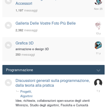
Accessori
Novembe
1,197
messaggi
25,
2025
Galleria Delle Vostre Foto Più Belle
2,382
messaggi
February
22,
2013
Grafica 3D
animazione e design 3D
October
350
messaggi
1,
2014
Programmazione
Discussioni generali sulla programmazione,
dalla teoria alla pratica
Novembe
Progetti
8,
Algoritmi
2024
Idee, richieste, collaborazioni open-source degli utenti
Wininizio, Studio degli algoritmi, Fisolofia e Curiosità