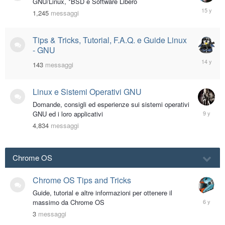
GNU/Linux, *BSD e Software Libero
October
1,245
messaggi
12,
2010
Tips & Tricks, Tutorial, F.A.Q. e Guide Linux
- GNU
April
143
messaggi
3,
2012
Linux e Sistemi Operativi GNU
Domande, consigli ed esperienze sui sistemi operativi
Decembe
GNU ed i loro applicativi
15,
4,834
messaggi
2016
Chrome OS
Chrome OS Tips and Tricks
Guide, tutorial e altre informazioni per ottenere il
August
massimo da Chrome OS
25,
3
messaggi
2019