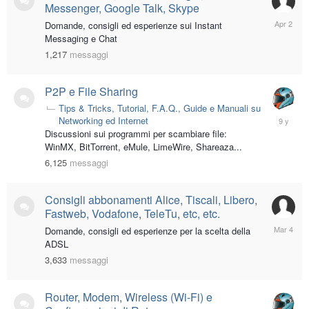
Messenger, Google Talk, Skype
April
Domande, consigli ed esperienze sui Instant
2
Messaging e Chat
1,217
messaggi
P2P e File Sharing
Tips & Tricks, Tutorial, F.A.Q., Guide e Manuali su
June
Networking ed Internet
27,
Discussioni sui programmi per scambiare file:
2017
WinMX, BitTorrent, eMule, LimeWire, Shareaza...
6,125
messaggi
Consigli abbonamenti Alice, Tiscali, Libero,
Fastweb, Vodafone, TeleTu, etc, etc.
March
Domande, consigli ed esperienze per la scelta della
4
ADSL
3,633
messaggi
Router, Modem, Wireless (Wi-Fi) e